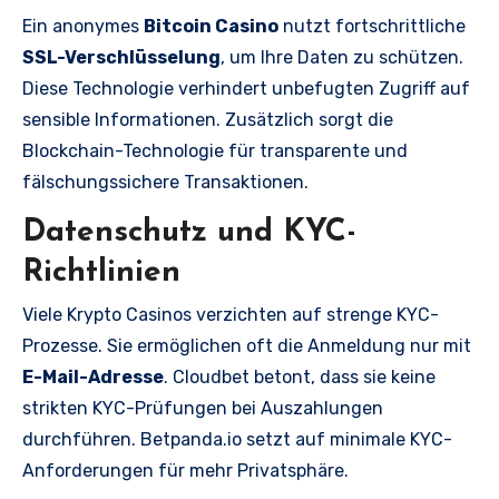
Ein anonymes
Bitcoin Casino
nutzt fortschrittliche
SSL-Verschlüsselung
, um Ihre Daten zu schützen.
Diese Technologie verhindert unbefugten Zugriff auf
sensible Informationen. Zusätzlich sorgt die
Blockchain-Technologie für transparente und
fälschungssichere Transaktionen.
Datenschutz und KYC-
Richtlinien
Viele Krypto Casinos verzichten auf strenge KYC-
Prozesse. Sie ermöglichen oft die Anmeldung nur mit
E-Mail-Adresse
. Cloudbet betont, dass sie keine
strikten KYC-Prüfungen bei Auszahlungen
durchführen. Betpanda.io setzt auf minimale KYC-
Anforderungen für mehr Privatsphäre.