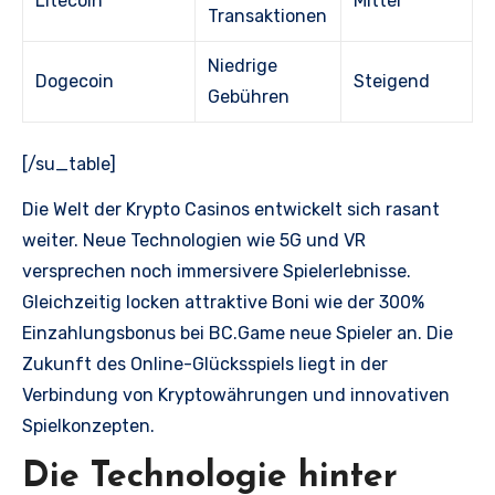
Litecoin
Mittel
Transaktionen
Niedrige
Dogecoin
Steigend
Gebühren
[/su_table]
Die Welt der Krypto Casinos entwickelt sich rasant
weiter. Neue Technologien wie 5G und VR
versprechen noch immersivere Spielerlebnisse.
Gleichzeitig locken attraktive Boni wie der 300%
Einzahlungsbonus bei BC.Game neue Spieler an. Die
Zukunft des Online-Glücksspiels liegt in der
Verbindung von Kryptowährungen und innovativen
Spielkonzepten.
Die Technologie hinter