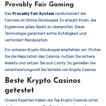
Provably Fair Gaming
Das
Provably Fair System
revolutioniert die
Fairness im Online Glücksspiel. Es erlaubt Ihnen, die
Ergebnisse jedes Spiels zu überprüfen. Diese
Technologie garantiert echte Zufälligkeit und
verhindert Manipulation.
Für sicheres Krypto Glücksspiel empfehlen wir: Prüfen
Sie die Reputation des Casinos, nutzen Sie sichere
Wallets und setzen Sie sich Limits. So genießen Sie
verantwortungsvoll die Vorteile von Krypto Casinos.
Beste Krypto Casinos
getestet
Unsere Experten haben die Top Krypto Casinos unter