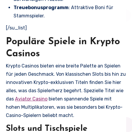
Treuebonusprogramm
: Attraktive Boni für
Stammspieler.
[/su_list]
Populäre Spiele in Krypto
Casinos
Krypto Casinos bieten eine breite Palette an Spielen
für jeden Geschmack. Von klassischen Slots bis hin zu
innovativen Krypto-exklusiven Titeln finden Sie hier
alles, was das Spielerherz begehrt. Spezielle Titel wie
das
Aviator Casino
bieten spannende Spiele mit
hohen Multiplikatoren, was sie besonders bei Krypto-
Casino-Spielern beliebt macht.
Slots und Tischspiele