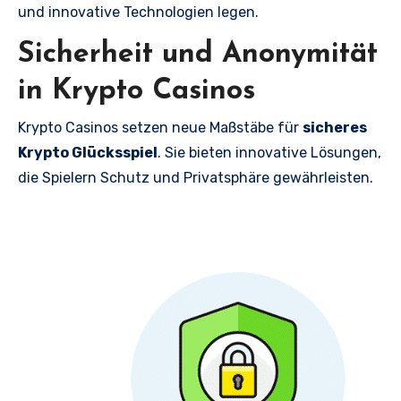
und innovative Technologien legen.
Sicherheit und Anonymität
in Krypto Casinos
Krypto Casinos setzen neue Maßstäbe für
sicheres
Krypto Glücksspiel
. Sie bieten innovative Lösungen,
die Spielern Schutz und Privatsphäre gewährleisten.