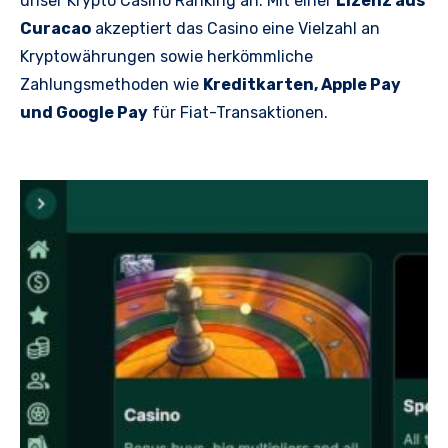
unser Krypto Casino Ranking an. Mit einer
Lizenz aus
Curacao
akzeptiert das Casino eine Vielzahl an
Kryptowährungen sowie herkömmliche
Zahlungsmethoden wie
Kreditkarten, Apple Pay
und Google Pay
für Fiat-Transaktionen.