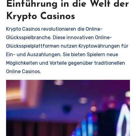
Einführung in die Welt der
Krypto Casinos
Krypto Casinos revolutionieren die Online-
Glücksspielbranche. Diese innovativen Online-
Glücksspielplattformen nutzen Kryptowährungen für
Ein- und Auszahlungen. Sie bieten Spielern neue
Möglichkeiten und Vorteile gegenüber traditionellen
Online Casinos.