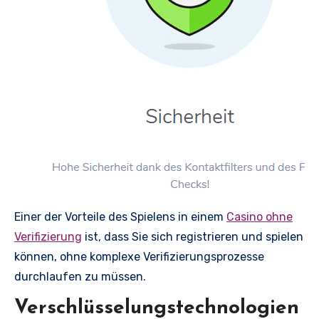
Einer der Vorteile des Spielens in einem
Casino ohne
Verifizierung
ist, dass Sie sich registrieren und spielen
können, ohne komplexe Verifizierungsprozesse
durchlaufen zu müssen.
Verschlüsselungstechnologien