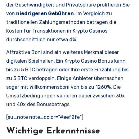
der Geschwindigkeit und Privatsphäre profitieren Sie
von
niedrigeren Gebühren
. Im Vergleich zu
traditionellen Zahlungsmethoden betragen die
Kosten für Transaktionen in Krypto Casinos
durchschnittlich nur etwa 4%.
Attraktive Boni sind ein weiteres Merkmal dieser
digitalen Spielhallen. Ein Krypto Casino Bonus kann
bis zu 5 BTC betragen oder Ihre erste Einzahlung bis
zu 5 BTC verdoppeln. Einige Anbieter überraschen
sogar mit Willkommensboni von bis zu 1260%. Die
Umsatzbedingungen variieren dabei zwischen 30x
und 40x des Bonusbetrags.
[su_note note_color=“#eef2fe“]
Wichtige Erkenntnisse