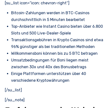
[su_list icon=“icon: chevron-right“]
Bitcoin-Zahlungen werden in BTC-Casinos
durchschnittlich in 5 Minuten bearbeitet
Top-Anbieter wie Instant Casino bieten über 6.800
Slots und 500 Live-Dealer-Spiele
Transaktionsgebühren in Krypto Casinos sind etwa
96% günstiger als bei traditionellen Methoden
Willkommensboni können bis zu 5 BTC betragen
Umsatzbedingungen für Boni liegen meist
zwischen 30x und 40x des Bonusbetrags
Einige Plattformen unterstützen über 40
verschiedene Kryptowährungen
[/su_list]
[/su_note]