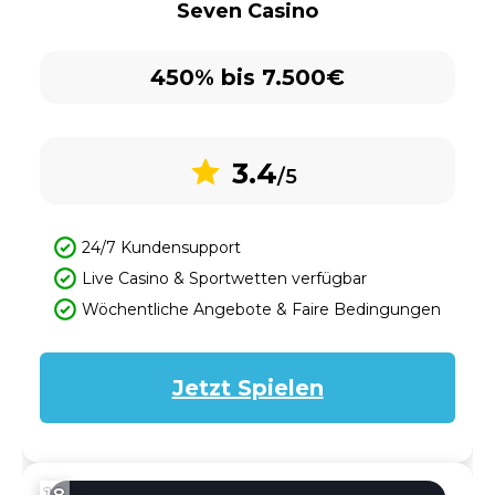
Seven Casino
450% bis 7.500€
3.4
/5
24/7 Kundensupport
Live Casino & Sportwetten verfügbar
Wöchentliche Angebote & Faire Bedingungen
Jetzt Spielen