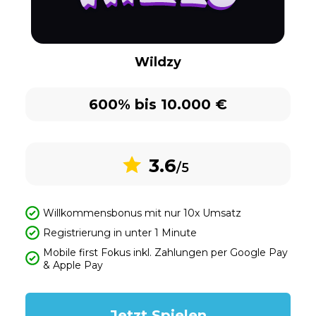
Wildzy
600% bis 10.000 €
3.6
/5
Willkommensbonus mit nur 10x Umsatz
Registrierung in unter 1 Minute
Mobile first Fokus inkl. Zahlungen per Google Pay
& Apple Pay
Jetzt Spielen