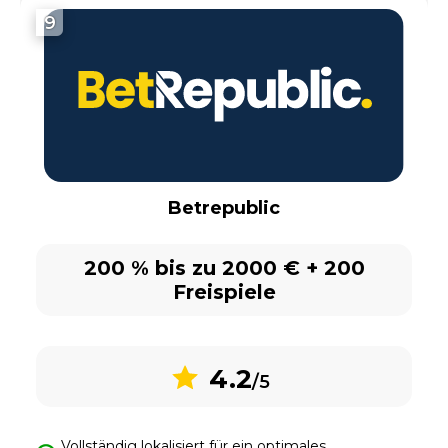
Betrepublic
200 % bis zu 2000 € + 200
Freispiele
4.2
/5
Vollständig lokalisiert für ein optimales