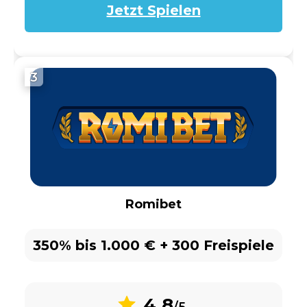
Jetzt Spielen
Romibet
350% bis 1.000 € + 300 Freispiele
4.8