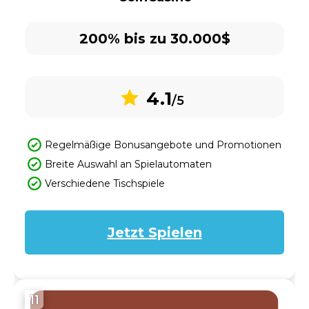
200% bis zu 30.000$
4.1
/5
Regelmäßige Bonusangebote und Promotionen
Breite Auswahl an Spielautomaten
Verschiedene Tischspiele
Jetzt Spielen