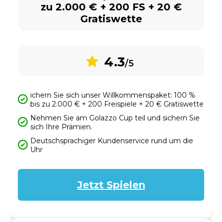
zu 2.000 € + 200 FS + 20 €
Gratiswette
4.3
/5
ichern Sie sich unser Willkommenspaket: 100 %
bis zu 2.000 € + 200 Freispiele + 20 € Gratiswette
Nehmen Sie am Golazzo Cup teil und sichern Sie
sich Ihre Prämien.
Deutschsprachiger Kundenservice rund um die
Uhr
Jetzt Spielen