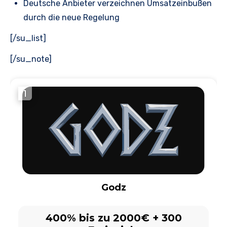
Deutsche Anbieter verzeichnen Umsatzeinbußen
durch die neue Regelung
[/su_list]
[/su_note]
Godz
400% bis zu 2000€ + 300