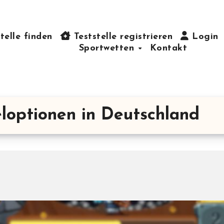
(current)
telle finden
Teststelle registrieren
Login
Sportwetten
Kontakt
eloptionen in Deutschland