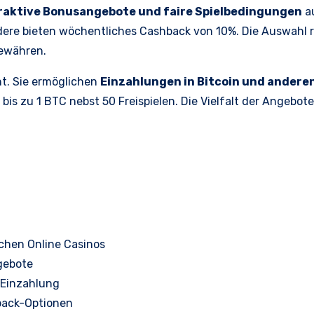
raktive Bonusangebote und faire Spielbedingungen
au
dere bieten wöchentliches Cashback von 10%. Die Auswahl 
gewähren.
t. Sie ermöglichen
Einzahlungen in Bitcoin und ander
bis zu 1 BTC nebst 50 Freispielen. Die Vielfalt der Angebo
schen Online Casinos
gebote
 Einzahlung
hback-Optionen