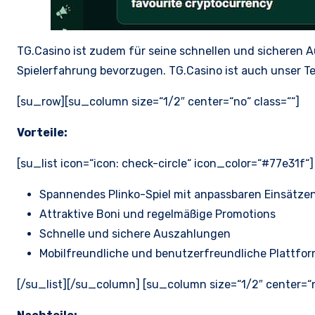
TG.Casino ist zudem für seine schnellen und sicheren A
Spielerfahrung bevorzugen. TG.Casino ist auch unser T
[su_row][su_column size=“1/2″ center=“no“ class=““]
Vorteile:
[su_list icon=“icon: check-circle“ icon_color=“#77e31f“]
Spannendes Plinko-Spiel mit anpassbaren Einsätze
Attraktive Boni und regelmäßige Promotions
Schnelle und sichere Auszahlungen
Mobilfreundliche und benutzerfreundliche Plattfo
[/su_list][/su_column] [su_column size=“1/2″ center=“n