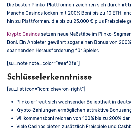
Die besten Plinko-Plattformen zeichnen sich durch
att
Manche Casinos locken mit 200% Boni bis zu 10 ETH, an
hin zu Plattformen, die bis zu 25.000 € plus Freispiele 
Krypto Casinos
setzen neue Maßstäbe im Plinko-Segmen
Boni. Ein Anbieter gewährt sogar einen Bonus von 200% 
spannenden Herausforderung für Spieler.
[su_note note_color=“#eef2fe“]
Schlüsselerkenntnisse
[su_list icon=“icon: chevron-right“]
Plinko erfreut sich wachsender Beliebtheit in deut
Krypto-Zahlungen ermöglichen attraktive Bonusan
Willkommensboni reichen von 100% bis zu 200% der
Viele Casinos bieten zusätzlich Freispiele und Cas