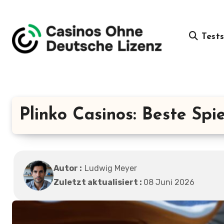
Zum
Inhalt
springen
Tests
Plinko Casinos: Beste Spi
Autor :
Ludwig Meyer
Zuletzt aktualisiert :
08 Juni 2026