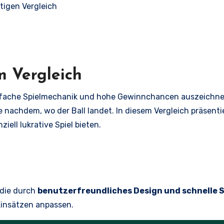
tigen Vergleich
m Vergleich
 einfache Spielmechanik und hohe Gewinnchancen auszeichne
e nachdem, wo der Ball landet. In diesem Vergleich präsentie
ell lukrative Spiel bieten.
 die durch
benutzerfreundliches Design und schnelle 
 Einsätzen anpassen.